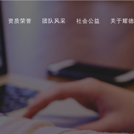
资质荣誉
团队风采
社会公益
关于耀