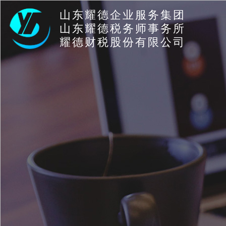
山东耀德企业服务集团
山东耀德税务师事务所
耀德财税股份有限公司