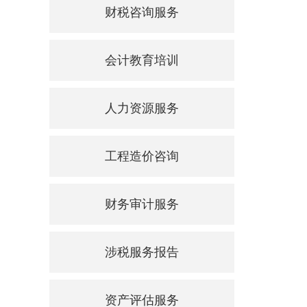
财税咨询服务
会计教育培训
人力资源服务
工程造价咨询
财务审计服务
涉税服务报告
资产评估服务