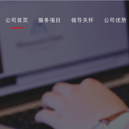
公司首页
服务项目
领导关怀
公司优势