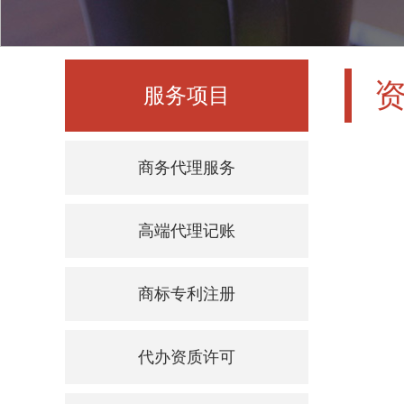
服务项目
商务代理服务
高端代理记账
商标专利注册
代办资质许可